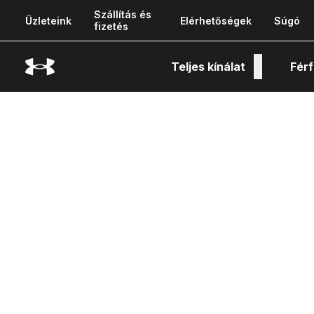
Szállítás és
Üzleteink
Elérhetőségek
Súgó
fizetés
Teljes kínálat
Férf
Tech