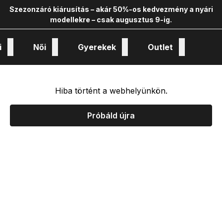
Szezonzáró kiárusítás – akár 50%-os kedvezmény a nyári
modellekre – csak augusztus 9-ig.
i
Női
Gyerekek
Outlet
nológiák és kollekciók
Hiba történt a webhelyünkön.
Próbáld újra