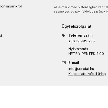
jdonságainkról
Az e-mail címed biztonságban van nál
személyes
adatok feldolgozásának fel
Ügyfélszolgálat
Telefon szám
at
+36 19 989 238
Nyitvatartás
HÉTFŐ
-
PÉNTEK
7:00 - 
E-mail
info@uaretail.hu
Kapcsolatfelvételi űrlap