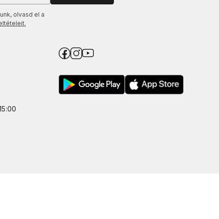
unk, olvasd el a
tételeit.
15:00