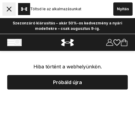
Töltsd le az alkalmazásunkat
Nyitás
Szezonzáró kiárusítás – akár 50%-os kedvezmény a nyári
modellekre – csak augusztus 9-ig.
Hiba történt a webhelyünkön.
Próbáld újra