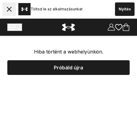
Töltsd le az alkalmazásunkat
Nyitás
Hiba történt a webhelyünkön.
Próbáld újra