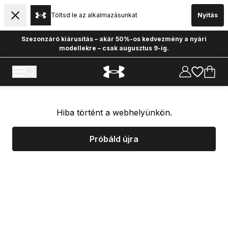
Töltsd le az alkalmazásunkat
Nyitás
Szezonzáró kiárusítás – akár 50%-os kedvezmény a nyári
modellekre – csak augusztus 9-ig.
Hiba történt a webhelyünkön.
Próbáld újra