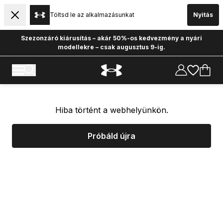
Töltsd le az alkalmazásunkat
Nyitás
Szezonzáró kiárusítás – akár 50%-os kedvezmény a nyári
modellekre – csak augusztus 9-ig.
Hiba történt a webhelyünkön.
Próbáld újra