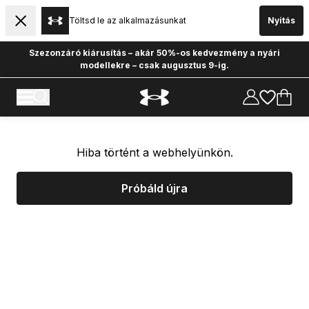
Töltsd le az alkalmazásunkat
Nyitás
Szezonzáró kiárusítás – akár 50%-os kedvezmény a nyári
modellekre – csak augusztus 9-ig.
Hiba történt a webhelyünkön.
Próbáld újra