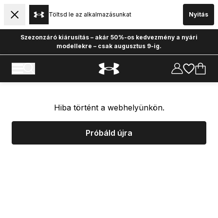
Töltsd le az alkalmazásunkat
Nyitás
Szezonzáró kiárusítás – akár 50%-os kedvezmény a nyári
modellekre – csak augusztus 9-ig.
Hiba történt a webhelyünkön.
Próbáld újra