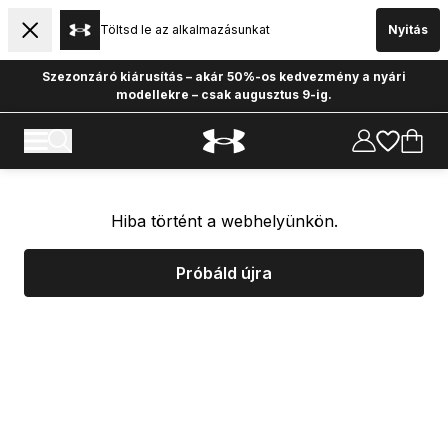
Töltsd le az alkalmazásunkat
Nyitás
Szezonzáró kiárusítás – akár 50%-os kedvezmény a nyári
modellekre – csak augusztus 9-ig.
Hiba történt a webhelyünkön.
Próbáld újra