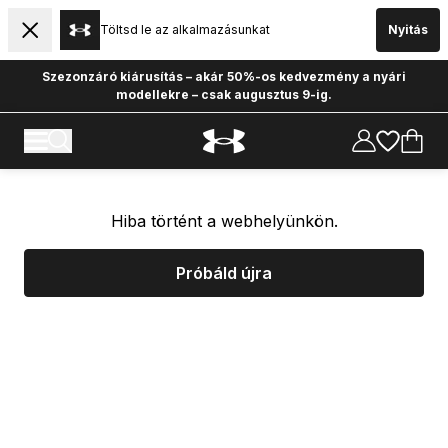
Töltsd le az alkalmazásunkat
Nyitás
Szezonzáró kiárusítás – akár 50%-os kedvezmény a nyári
modellekre – csak augusztus 9-ig.
Hiba történt a webhelyünkön.
Próbáld újra