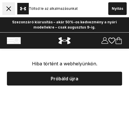
Töltsd le az alkalmazásunkat
Nyitás
Szezonzáró kiárusítás – akár 50%-os kedvezmény a nyári
modellekre – csak augusztus 9-ig.
Hiba történt a webhelyünkön.
Próbáld újra