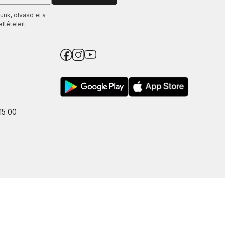
unk, olvasd el a
tételeit.
15:00