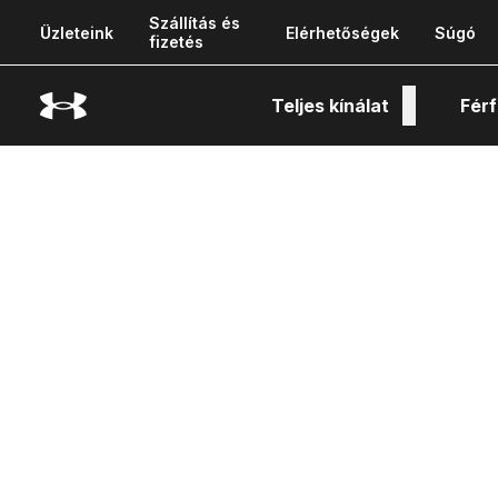
Szállítás és
Üzleteink
Elérhetőségek
Súgó
fizetés
Teljes kínálat
Férf
Tech