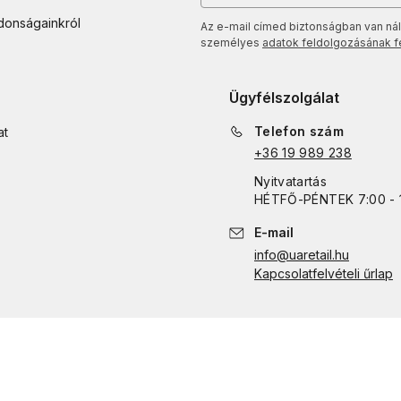
jdonságainkról
Az e-mail címed biztonságban van nál
személyes
adatok feldolgozásának fel
Ügyfélszolgálat
Telefon szám
at
+36 19 989 238
Nyitvatartás
HÉTFŐ
-
PÉNTEK
7:00 - 
E-mail
info@uaretail.hu
Kapcsolatfelvételi űrlap