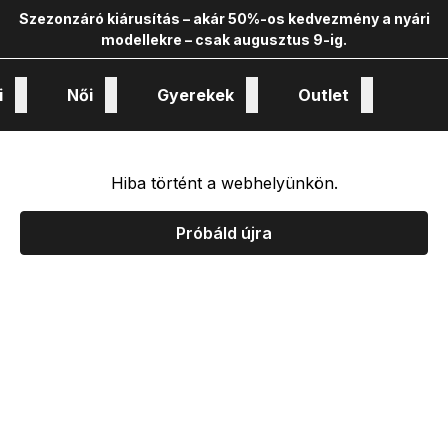
Szezonzáró kiárusítás – akár 50%-os kedvezmény a nyári
modellekre – csak augusztus 9-ig.
i
Női
Gyerekek
Outlet
nológiák és kollekciók
Hiba történt a webhelyünkön.
Próbáld újra