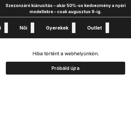
Szezonzáró kiárusítás – akár 50%-os kedvezmény a nyári
modellekre – csak augusztus 9-ig.
i
Női
Gyerekek
Outlet
nológiák és kollekciók
Hiba történt a webhelyünkön.
Próbáld újra