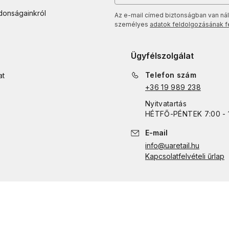
jdonságainkról
Az e-mail címed biztonságban van nál
személyes
adatok feldolgozásának fel
Ügyfélszolgálat
Telefon szám
at
+36 19 989 238
Nyitvatartás
HÉTFŐ
-
PÉNTEK
7:00 - 
E-mail
info@uaretail.hu
Kapcsolatfelvételi űrlap