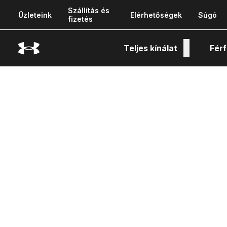
Szállítás és
Üzleteink
Elérhetőségek
Súgó
fizetés
Teljes kínálat
Férf
Tech