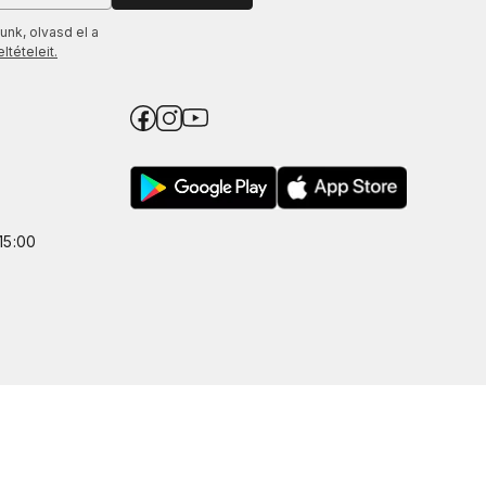
unk, olvasd el a
tételeit.
15:00