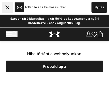
Töltsd le az alkalmazásunkat
Nyitás
Szezonzáró kiárusítás – akár 50%-os kedvezmény a nyári
modellekre – csak augusztus 9-ig.
Hiba történt a webhelyünkön.
Próbáld újra