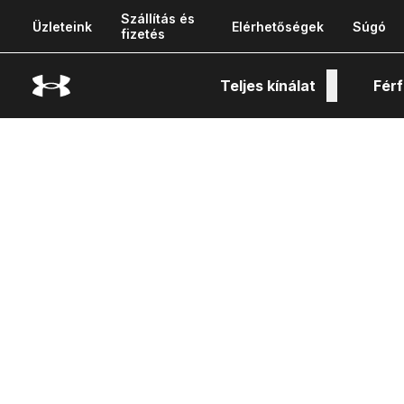
Szállítás és
Üzleteink
Elérhetőségek
Súgó
fizetés
Teljes kínálat
Férf
Tech