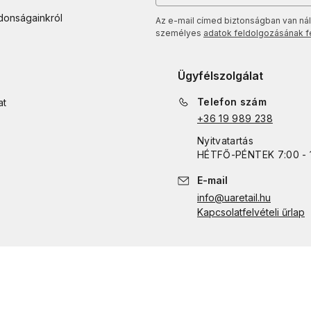
jdonságainkról
Az e-mail címed biztonságban van nál
személyes
adatok feldolgozásának fel
Ügyfélszolgálat
Telefon szám
at
+36 19 989 238
Nyitvatartás
HÉTFŐ
-
PÉNTEK
7:00 - 
E-mail
info@uaretail.hu
Kapcsolatfelvételi űrlap