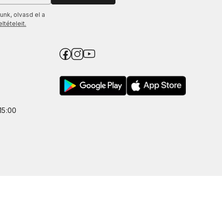
unk, olvasd el a
tételeit.
15:00