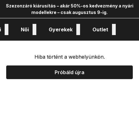
Szezonzáró kiárusítás – akár 50%-os kedvezmény a nyári
modellekre – csak augusztus 9-ig.
i
Női
Gyerekek
Outlet
nológiák és kollekciók
Hiba történt a webhelyünkön.
Próbáld újra