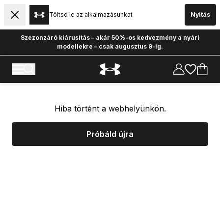
Töltsd le az alkalmazásunkat
Nyitás
Szezonzáró kiárusítás – akár 50%-os kedvezmény a nyári
modellekre – csak augusztus 9-ig.
Hiba történt a webhelyünkön.
Próbáld újra