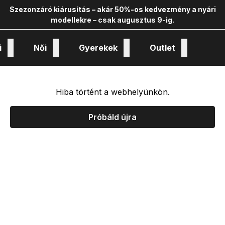
Szezonzáró kiárusítás – akár 50%-os kedvezmény a nyári
modellekre – csak augusztus 9-ig.
i
Női
Gyerekek
Outlet
nológiák és kollekciók
Hiba történt a webhelyünkön.
Próbáld újra