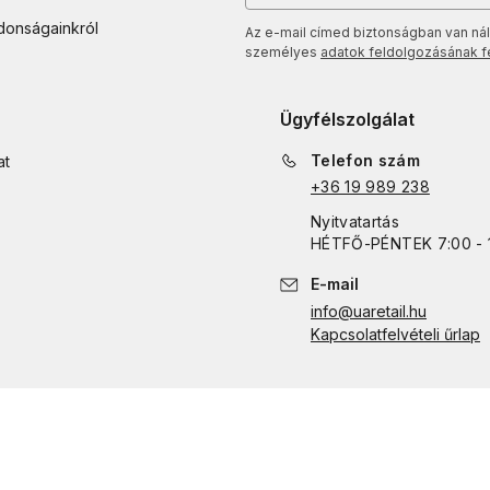
jdonságainkról
Az e-mail címed biztonságban van nál
személyes
adatok feldolgozásának fel
Ügyfélszolgálat
Telefon szám
at
+36 19 989 238
Nyitvatartás
HÉTFŐ
-
PÉNTEK
7:00 - 
E-mail
info@uaretail.hu
Kapcsolatfelvételi űrlap