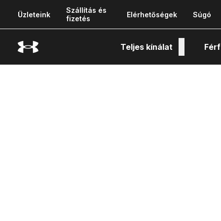
Szállítás és
Üzleteink
Elérhetőségek
Súgó
fizetés
Teljes kínálat
Férf
Tech