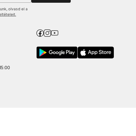
unk, olvasd el a
tételeit.
15:00