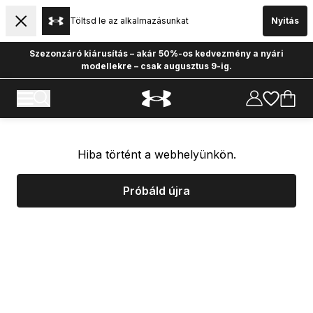
Töltsd le az alkalmazásunkat
Nyitás
Szezonzáró kiárusítás – akár 50%-os kedvezmény a nyári
modellekre – csak augusztus 9-ig.
Hiba történt a webhelyünkön.
Próbáld újra