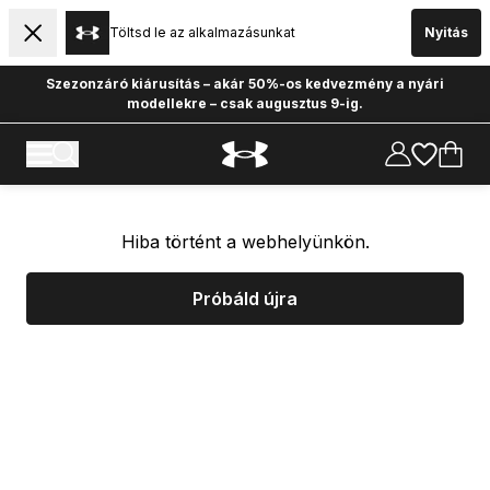
Töltsd le az alkalmazásunkat
Nyitás
Szezonzáró kiárusítás – akár 50%-os kedvezmény a nyári
modellekre – csak augusztus 9-ig.
Hiba történt a webhelyünkön.
Próbáld újra