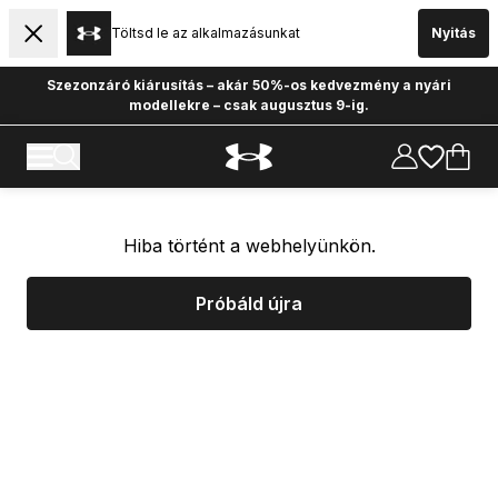
Töltsd le az alkalmazásunkat
Nyitás
Szezonzáró kiárusítás – akár 50%-os kedvezmény a nyári
modellekre – csak augusztus 9-ig.
Hiba történt a webhelyünkön.
Próbáld újra