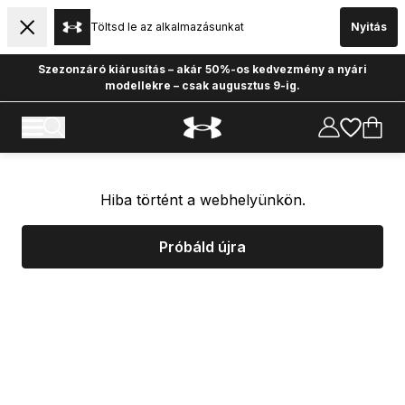
Töltsd le az alkalmazásunkat
Nyitás
Szezonzáró kiárusítás – akár 50%-os kedvezmény a nyári
modellekre – csak augusztus 9-ig.
Hiba történt a webhelyünkön.
Próbáld újra