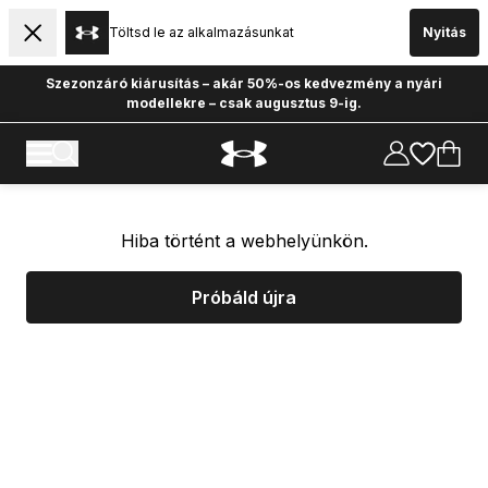
Töltsd le az alkalmazásunkat
Nyitás
Szezonzáró kiárusítás – akár 50%-os kedvezmény a nyári
modellekre – csak augusztus 9-ig.
Hiba történt a webhelyünkön.
Próbáld újra