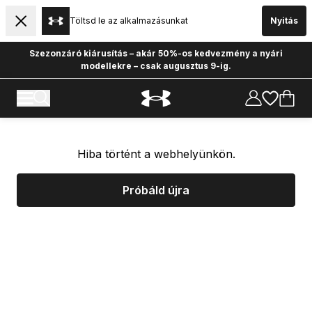
Töltsd le az alkalmazásunkat
Nyitás
Szezonzáró kiárusítás – akár 50%-os kedvezmény a nyári
modellekre – csak augusztus 9-ig.
Hiba történt a webhelyünkön.
Próbáld újra