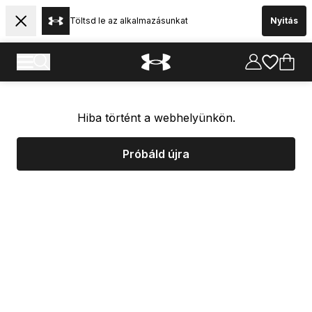
Töltsd le az alkalmazásunkat
Nyitás
Hiba történt a webhelyünkön.
Próbáld újra