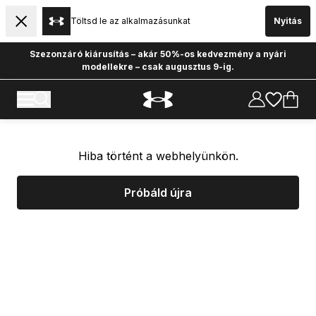
Töltsd le az alkalmazásunkat
Nyitás
Szezonzáró kiárusítás – akár 50%-os kedvezmény a nyári
modellekre – csak augusztus 9-ig.
Hiba történt a webhelyünkön.
Próbáld újra