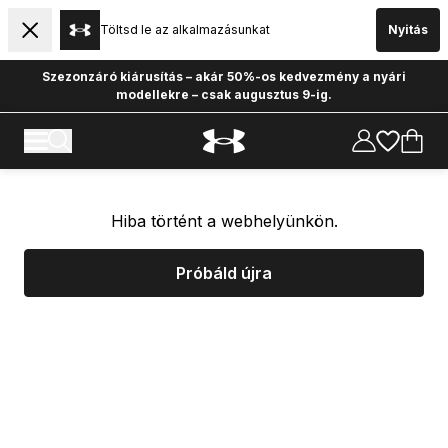
Töltsd le az alkalmazásunkat
Nyitás
Szezonzáró kiárusítás – akár 50%-os kedvezmény a nyári
modellekre – csak augusztus 9-ig.
Hiba történt a webhelyünkön.
Próbáld újra