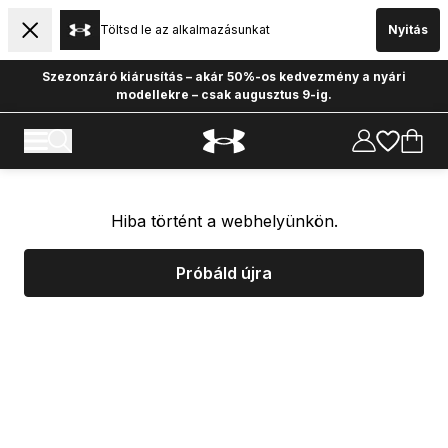
Töltsd le az alkalmazásunkat
Nyitás
Szezonzáró kiárusítás – akár 50%-os kedvezmény a nyári
modellekre – csak augusztus 9-ig.
Hiba történt a webhelyünkön.
Próbáld újra