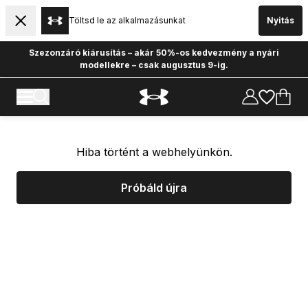
Töltsd le az alkalmazásunkat
Nyitás
Szezonzáró kiárusítás – akár 50%-os kedvezmény a nyári
modellekre – csak augusztus 9-ig.
Hiba történt a webhelyünkön.
Próbáld újra