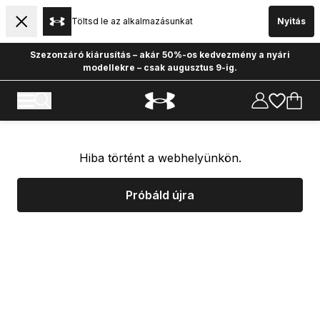
Töltsd le az alkalmazásunkat
Nyitás
Szezonzáró kiárusítás – akár 50%-os kedvezmény a nyári
modellekre – csak augusztus 9-ig.
Hiba történt a webhelyünkön.
Próbáld újra