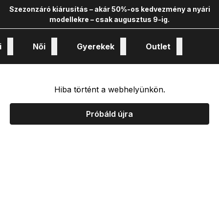
Szezonzáró kiárusítás – akár 50%-os kedvezmény a nyári
modellekre – csak augusztus 9-ig.
i
Női
Gyerekek
Outlet
nológiák és kollekciók
Hiba történt a webhelyünkön.
Próbáld újra