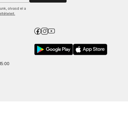
unk, olvasd el a
tételeit.
15:00