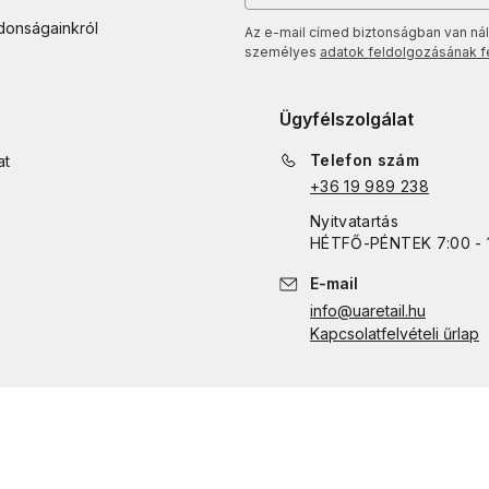
jdonságainkról
Az e-mail címed biztonságban van nál
személyes
adatok feldolgozásának fel
Ügyfélszolgálat
Telefon szám
at
+36 19 989 238
Nyitvatartás
HÉTFŐ
-
PÉNTEK
7:00 - 
E-mail
info@uaretail.hu
Kapcsolatfelvételi űrlap