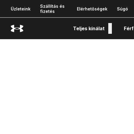
Szállítás és
Üzleteink
Elérhetőségek
Súgó
fizetés
Teljes kínálat
Férf
Tech