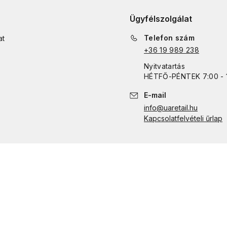
Ügyfélszolgálat
Telefon szám
at
+36 19 989 238
Nyitvatartás
HÉTFŐ
-
PÉNTEK
7:00 - 
E-mail
info@uaretail.hu
Kapcsolatfelvételi űrlap