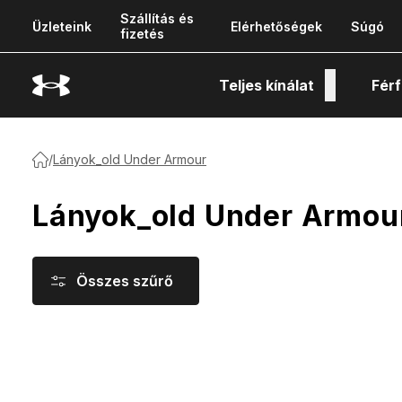
Szállítás és
Üzleteink
Elérhetőségek
Súgó
fizetés
Teljes kínálat
Férf
Tech
/
Lányok_old Under Armour
Lányok_old Under Armou
Összes szűrő
Termékek