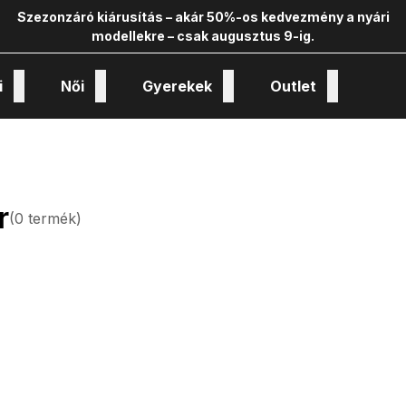
Szezonzáró kiárusítás – akár 50%-os kedvezmény a nyári
modellekre – csak augusztus 9-ig.
i
Női
Gyerekek
Outlet
nológiák és kollekciók
r
(
0
termék
)