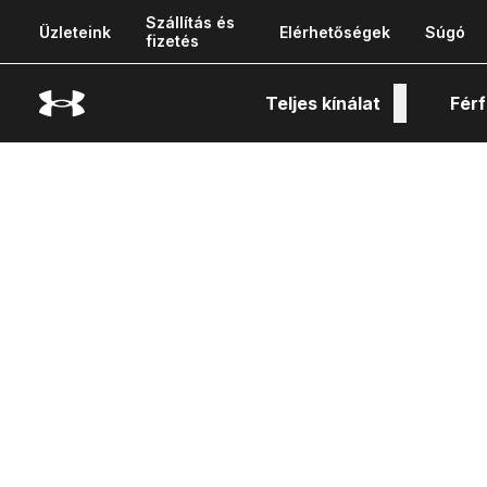
Szállítás és
Üzleteink
Elérhetőségek
Súgó
fizetés
Teljes kínálat
Férf
Tech