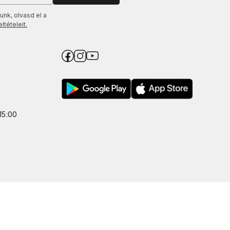
unk, olvasd el a
tételeit.
15:00