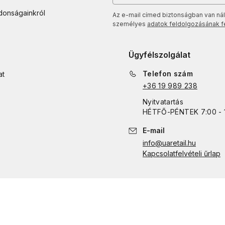
jdonságainkról
Az e-mail címed biztonságban van nál
személyes
adatok feldolgozásának fel
Ügyfélszolgálat
Telefon szám
at
+36 19 989 238
Nyitvatartás
HÉTFŐ
-
PÉNTEK
7:00 - 
E-mail
info@uaretail.hu
Kapcsolatfelvételi űrlap