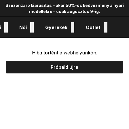
Szezonzáró kiárusítás – akár 50%-os kedvezmény a nyári
modellekre – csak augusztus 9-ig.
i
Női
Gyerekek
Outlet
nológiák és kollekciók
Hiba történt a webhelyünkön.
Próbáld újra