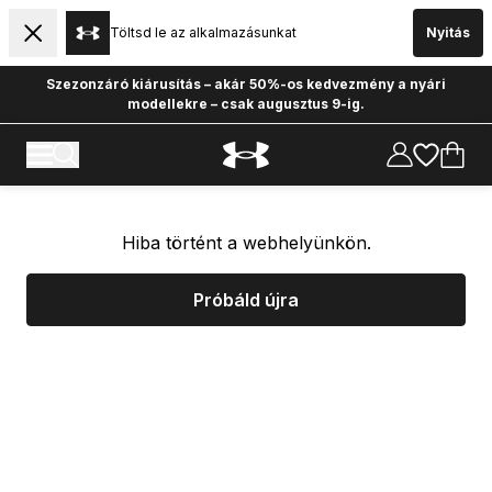
Töltsd le az alkalmazásunkat
Nyitás
Szezonzáró kiárusítás – akár 50%-os kedvezmény a nyári
modellekre – csak augusztus 9-ig.
Hiba történt a webhelyünkön.
Próbáld újra