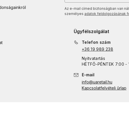
jdonságainkról
Az e-mail címed biztonságban van nál
személyes
adatok feldolgozásának fel
Ügyfélszolgálat
Telefon szám
at
+36 19 989 238
Nyitvatartás
HÉTFŐ
-
PÉNTEK
7:00 - 
E-mail
info@uaretail.hu
Kapcsolatfelvételi űrlap