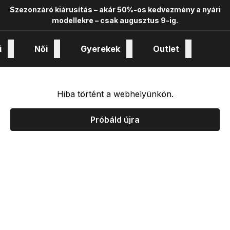
Szezonzáró kiárusítás – akár 50%-os kedvezmény a nyári
modellekre – csak augusztus 9-ig.
i
Női
Gyerekek
Outlet
nológiák és kollekciók
Hiba történt a webhelyünkön.
Próbáld újra