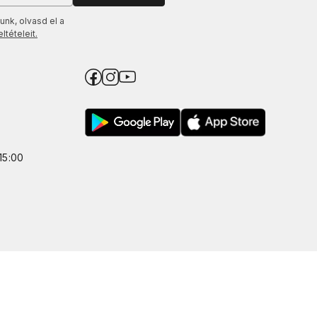
unk, olvasd el a
tételeit.
15:00