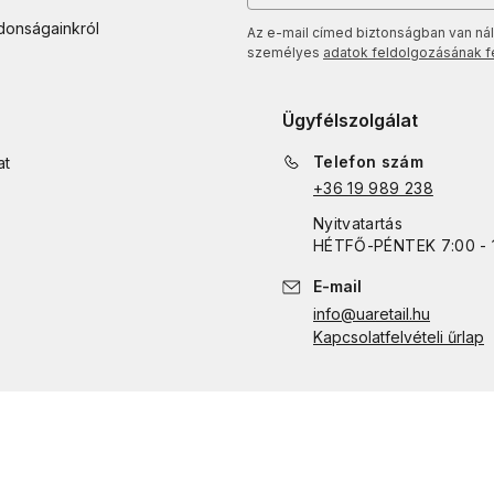
jdonságainkról
Az e-mail címed biztonságban van nál
személyes
adatok feldolgozásának fel
Ügyfélszolgálat
Telefon szám
at
+36 19 989 238
Nyitvatartás
HÉTFŐ
-
PÉNTEK
7:00 - 
E-mail
info@uaretail.hu
Kapcsolatfelvételi űrlap