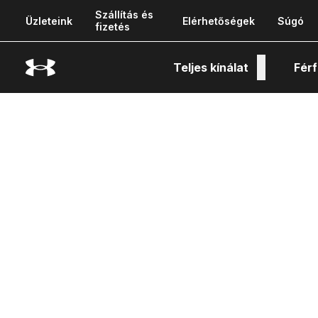
Szállítás és
Üzleteink
Elérhetőségek
Súgó
fizetés
Teljes kínálat
Férf
Tech