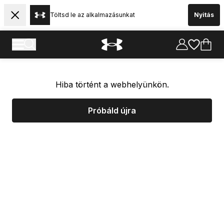
Töltsd le az alkalmazásunkat
Nyitás
Hiba történt a webhelyünkön.
Próbáld újra