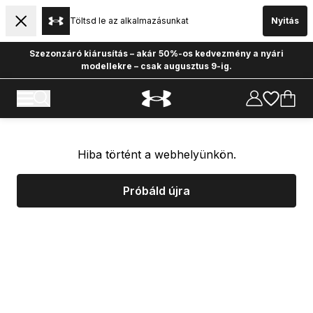
Töltsd le az alkalmazásunkat
Nyitás
Szezonzáró kiárusítás – akár 50%-os kedvezmény a nyári
modellekre – csak augusztus 9-ig.
Hiba történt a webhelyünkön.
Próbáld újra