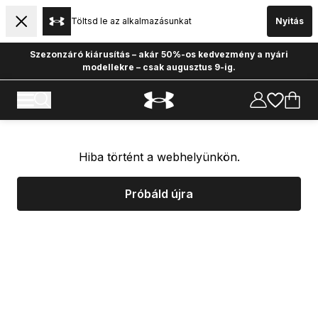
Töltsd le az alkalmazásunkat
Nyitás
Szezonzáró kiárusítás – akár 50%-os kedvezmény a nyári
modellekre – csak augusztus 9-ig.
Hiba történt a webhelyünkön.
Próbáld újra