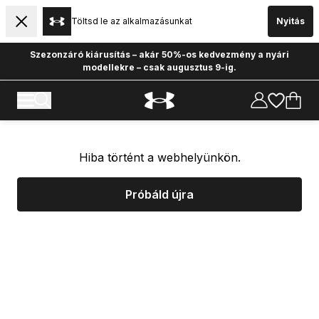
Töltsd le az alkalmazásunkat
Nyitás
Szezonzáró kiárusítás – akár 50%-os kedvezmény a nyári
modellekre – csak augusztus 9-ig.
Hiba történt a webhelyünkön.
Próbáld újra