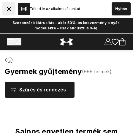
Töltsd le az alkalmazásunkat
Nyitás
Szezonzáró kiárusítás – akár 50%-os kedvezmény a nyári
modellekre – csak augusztus 9-ig.
Gyermek gyűjtemény
(
999
termék
)
Szűrés és rendezés
Termékek
Sajnos egyetlen termék sem