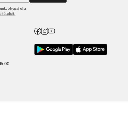
unk, olvasd el a
tételeit.
15:00