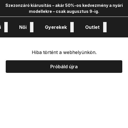
Szezonzáró kiárusítás – akár 50%-os kedvezmény a nyári
modellekre – csak augusztus 9-ig.
i
Női
Gyerekek
Outlet
nológiák és kollekciók
Hiba történt a webhelyünkön.
Próbáld újra