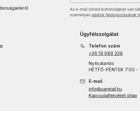
jdonságainkról
Az e-mail címed biztonságban van nál
személyes
adatok feldolgozásának fel
Ügyfélszolgálat
Telefon szám
at
+36 19 989 238
Nyitvatartás
HÉTFŐ
-
PÉNTEK
7:00 - 
E-mail
info@uaretail.hu
Kapcsolatfelvételi űrlap