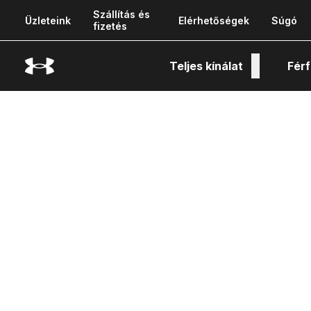
Szállítás és
Üzleteink
Elérhetőségek
Súgó
fizetés
Teljes kínálat
Férf
Tech