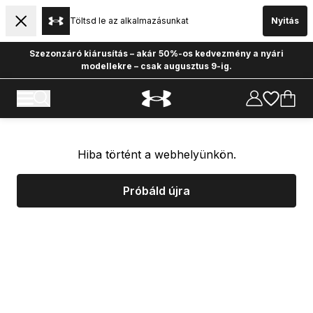
Töltsd le az alkalmazásunkat
Nyitás
Szezonzáró kiárusítás – akár 50%-os kedvezmény a nyári
modellekre – csak augusztus 9-ig.
Hiba történt a webhelyünkön.
Próbáld újra