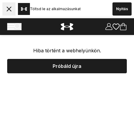
Töltsd le az alkalmazásunkat
Nyitás
Hiba történt a webhelyünkön.
Próbáld újra