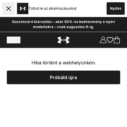
Töltsd le az alkalmazásunkat
Nyitás
Szezonzáró kiárusítás – akár 50%-os kedvezmény a nyári
modellekre – csak augusztus 9-ig.
Hiba történt a webhelyünkön.
Próbáld újra