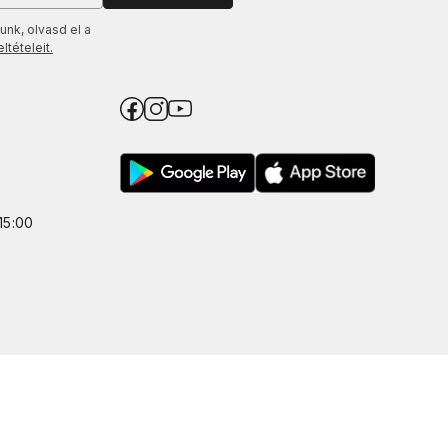
unk, olvasd el a
tételeit.
15:00