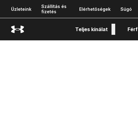
Szállítás és
Üzleteink
Elérhetőségek
Súgó
fizetés
Teljes kínálat
Férf
Tech