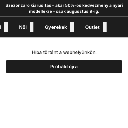
Szezonzáró kiárusítás – akár 50%-os kedvezmény a nyári
modellekre – csak augusztus 9-ig.
i
Női
Gyerekek
Outlet
nológiák és kollekciók
Hiba történt a webhelyünkön.
Próbáld újra