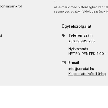
jdonságainkról
Az e-mail címed biztonságban van nál
személyes
adatok feldolgozásának fel
Ügyfélszolgálat
Telefon szám
at
+36 19 989 238
Nyitvatartás
HÉTFŐ
-
PÉNTEK
7:00 - 
E-mail
info@uaretail.hu
Kapcsolatfelvételi űrlap