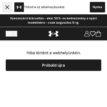
Töltsd le az alkalmazásunkat
Nyitás
Szezonzáró kiárusítás – akár 50%-os kedvezmény a nyári
modellekre – csak augusztus 9-ig.
Hiba történt a webhelyünkön.
Próbáld újra