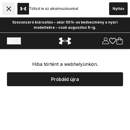
Töltsd le az alkalmazásunkat
Nyitás
Szezonzáró kiárusítás – akár 50%-os kedvezmény a nyári
modellekre – csak augusztus 9-ig.
Hiba történt a webhelyünkön.
Próbáld újra