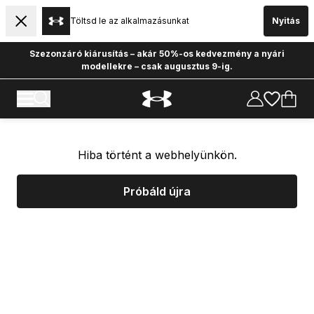
Töltsd le az alkalmazásunkat
Nyitás
Szezonzáró kiárusítás – akár 50%-os kedvezmény a nyári
modellekre – csak augusztus 9-ig.
Hiba történt a webhelyünkön.
Próbáld újra