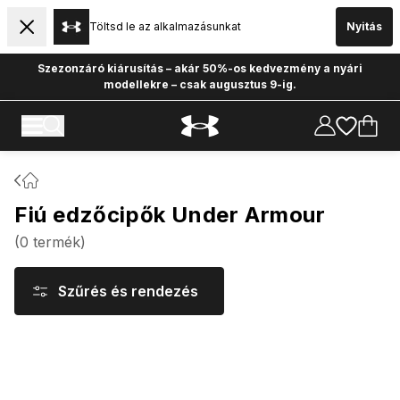
Töltsd le az alkalmazásunkat
Nyitás
Szezonzáró kiárusítás – akár 50%-os kedvezmény a nyári
modellekre – csak augusztus 9-ig.
Fiú edzőcipők Under Armour
(
0
termék
)
Szűrés és rendezés
Termékek