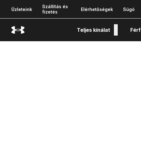
Szállítás és
Üzleteink
Elérhetőségek
Súgó
fizetés
Teljes kínálat
Férf
Tech