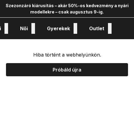
Szezonzáró kiárusítás – akár 50%-os kedvezmény a nyári
modellekre – csak augusztus 9-ig.
i
Női
Gyerekek
Outlet
nológiák és kollekciók
Hiba történt a webhelyünkön.
Próbáld újra