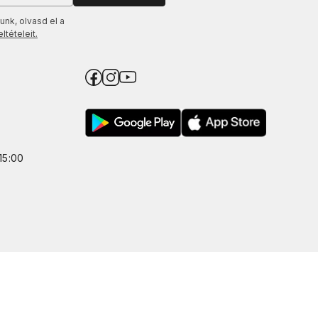
unk, olvasd el a
tételeit.
15:00