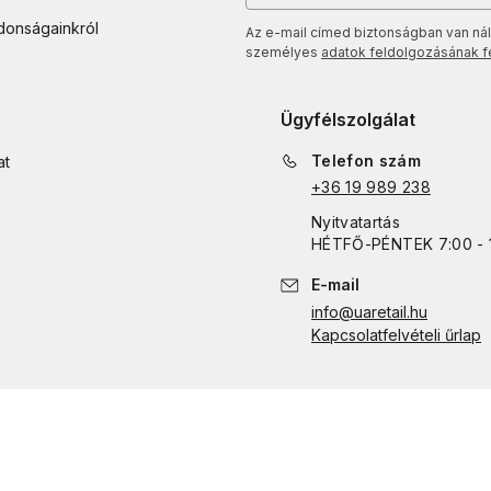
jdonságainkról
Az e-mail címed biztonságban van nál
személyes
adatok feldolgozásának fel
Ügyfélszolgálat
Telefon szám
at
+36 19 989 238
Nyitvatartás
HÉTFŐ
-
PÉNTEK
7:00 - 
E-mail
info@uaretail.hu
Kapcsolatfelvételi űrlap