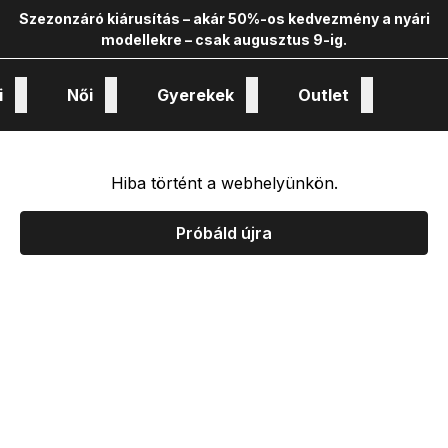
Szezonzáró kiárusítás – akár 50%-os kedvezmény a nyári
modellekre – csak augusztus 9-ig.
i
Női
Gyerekek
Outlet
nológiák és kollekciók
Hiba történt a webhelyünkön.
Próbáld újra