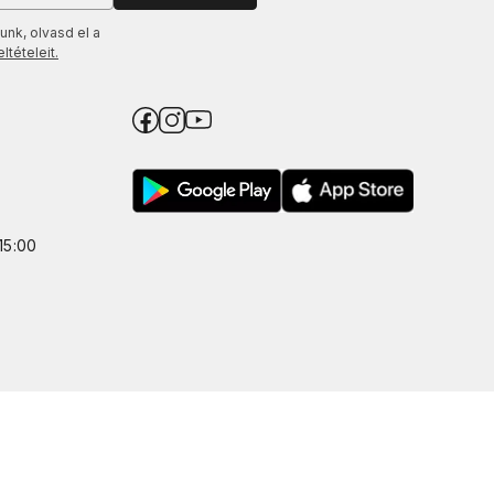
unk, olvasd el a
tételeit.
15:00