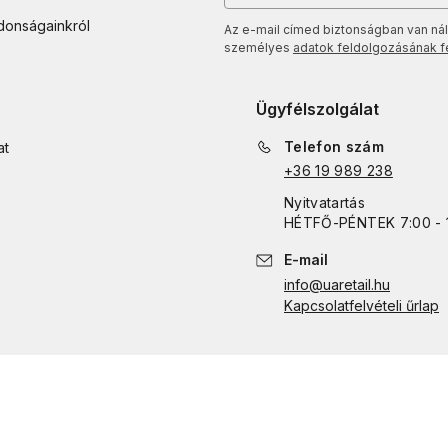
jdonságainkról
Az e-mail címed biztonságban van nál
személyes
adatok feldolgozásának fel
Ügyfélszolgálat
Telefon szám
at
+36 19 989 238
Nyitvatartás
HÉTFŐ
-
PÉNTEK
7:00 - 
E-mail
info@uaretail.hu
Kapcsolatfelvételi űrlap